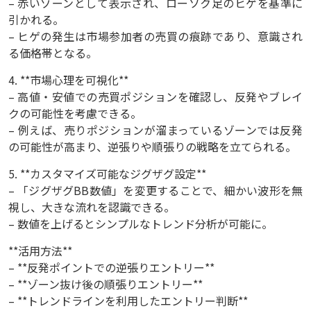
– 赤いゾーンとして表示され、ローソク足のヒゲを基準に
引かれる。
– ヒゲの発生は市場参加者の売買の痕跡であり、意識され
る価格帯となる。
4. **市場心理を可視化**
– 高値・安値での売買ポジションを確認し、反発やブレイ
クの可能性を考慮できる。
– 例えば、売りポジションが溜まっているゾーンでは反発
の可能性が高まり、逆張りや順張りの戦略を立てられる。
5. **カスタマイズ可能なジグザグ設定**
– 「ジグザグBB数値」を変更することで、細かい波形を無
視し、大きな流れを認識できる。
– 数値を上げるとシンプルなトレンド分析が可能に。
**活用方法**
– **反発ポイントでの逆張りエントリー**
– **ゾーン抜け後の順張りエントリー**
– **トレンドラインを利用したエントリー判断**