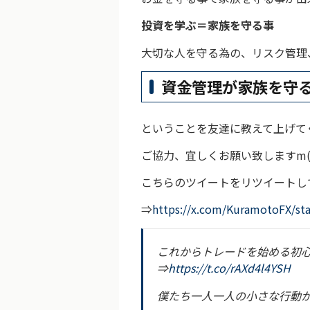
投資を学ぶ＝家族を守る事
大切な人を守る為の、リスク管理
資金管理が家族を守
ということを友達に教えて上げて
ご協力、宜しくお願い致しますm(_
こちらのツイートをリツイートし
⇒
https://x.com/KuramotoFX/st
これからトレードを始める初
⇒
https://t.co/rAXd4l4YSH
僕たち一人一人の小さな行動