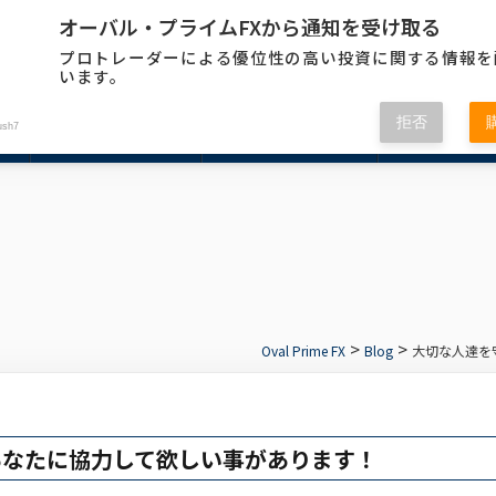
オーバル・プライムFXから通知を受け取る
プロトレーダーによる優位性の高い投資に関する情報を
います。
拒否
ush7
APPLICATION
TRADER BLOG
TRADER
>
>
Oval Prime FX
Blog
大切な人達を
あなたに協力して欲しい事があります！