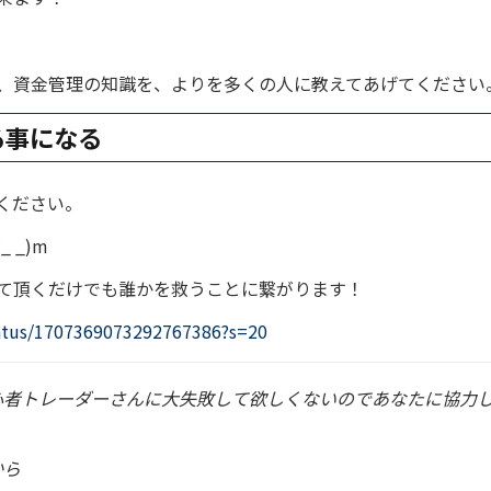
、資金管理の知識を、よりを多くの人に教えてあげてください
る事になる
ください。
 _)m
て頂くだけでも誰かを救うことに繋がります！
atus/1707369073292767386?s=20
心者トレーダーさんに大失敗して欲しくないのであなたに協力
から