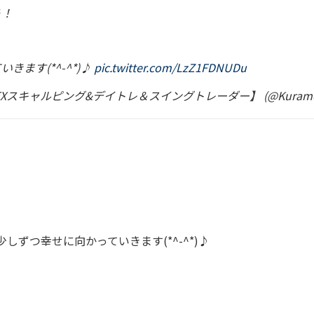
う！
ます(*^-^*)♪
pic.twitter.com/LzZ1FDNUDu
スキャルピング&デイトレ＆スイングトレーダー】 (@Kuramot
ずつ幸せに向かっていきます(*^-^*)♪