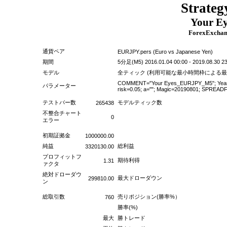
Strateg
Your E
ForexExchan
通貨ペア
EURJPY.pers (Euro vs Japanese Yen)
期間
5分足(M5) 2016.01.04 00:00 - 2019.08.30 23:
モデル
全ティック (利用可能な最小時間枠による最
COMMENT="Your Eyes_EURJPY_M5"; YearE
パラメーター
risk=0.05; a=""; Magic=20190801; SPREAD
テストバー数
モデルティック数
265438
不整合チャート
0
エラー
初期証拠金
1000000.00
純益
総利益
3320130.00
プロフィットフ
期待利得
1.31
ァクタ
絶対ドローダウ
最大ドローダウン
299810.00
ン
総取引数
売りポジション(勝率%）
760
勝率(%)
最大
勝トレード