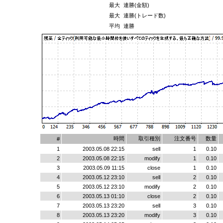
最大
連勝(金額)
最大
連勝(トレード数)
平均
連勝
時間
取引種別
注文番号
数量
#
1
2003.05.08 22:15
sell
1
0.10
2
2003.05.08 22:15
modify
1
0.10
3
2003.05.09 11:15
close
1
0.10
4
2003.05.12 23:10
sell
2
0.10
5
2003.05.12 23:10
modify
2
0.10
6
2003.05.13 01:10
close
2
0.10
7
2003.05.13 23:20
sell
3
0.10
8
2003.05.13 23:20
modify
3
0.10